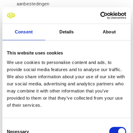
aanbestedingen
Signaleren van commerciële kansen, risico’s en
optimalisaties
Sparringpartner zijn voor projectleiding en
Consent
Details
About
management
Verbeteren van interne processen en efficiëntie
binnen de organisatie
This website uses cookies
Coördineren van tender- en voorbereidingstrajecten
We use cookies to personalise content and ads, to
Bewaken van kwaliteit, planning en rendement van
provide social media features and to analyse our traffic.
projecten
We also share information about your use of our site with
our social media, advertising and analytics partners who
may combine it with other information that you’ve
Wat verwachten wij?
provided to them or that they’ve collected from your use
of their services.
Voor deze functie zoeken wij een kandidaat die
technisch sterk is, overzicht bewaart en teams weet
Consent
mee te nemen in veranderingen en verbeteringen.
Necessary
Selection