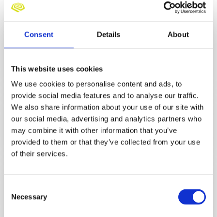
Consent
Details
About
€3.800 - €5.200
40 UUR
HBO
SLIEDRECHT
Teamleider Productie
This website uses cookies
We use cookies to personalise content and ads, to
provide social media features and to analyse our traffic.
We also share information about your use of our site with
€4.050 - €5.435
32 - 40 UUR
MBO
HALSTEREN
our social media, advertising and analytics partners who
Modelleur HVAC
may combine it with other information that you’ve
provided to them or that they’ve collected from your use
of their services.
€4.050 - €5.435
32 - 40 UUR
MBO
ARNHEM
Consent
Modelleur HVAC
Necessary
Selection