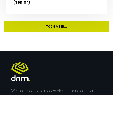
(senior)
TOON MEER...
We staan voor onze medewerkers en kandidaten en
zorgen voor de beste krachten voor onze klanten. Hoe?
Doordat we mensen leren kennen. Een persoonlijke,
toegankelijke touch is vanzelfsprekend, en een