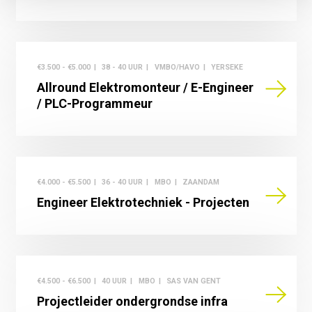
€3.500 - €5.000
38 - 40 UUR
VMBO/HAVO
YERSEKE
Allround Elektromonteur / E-Engineer
/ PLC-Programmeur
€4.000 - €5.500
36 - 40 UUR
MBO
ZAANDAM
Engineer Elektrotechniek - Projecten
€4.500 - €6.500
40 UUR
MBO
SAS VAN GENT
Projectleider ondergrondse infra