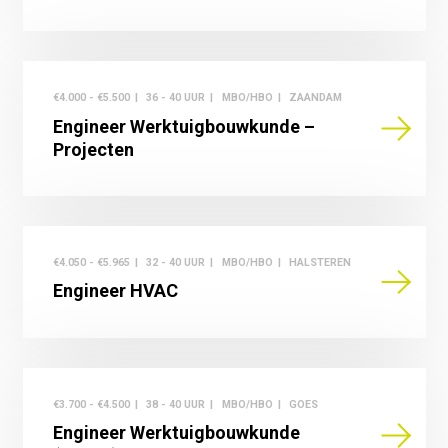
€4.000 - €5.500
36 - 40 UUR
MBO/HBO
ZAANDAM
Engineer Werktuigbouwkunde –
Projecten
€4.050 - €5.965
32 - 40 UUR
MBO/HBO
HALSTEREN
Engineer HVAC
€3.700 - €4.500
38 - 40 UUR
MBO/HBO
GOES
Engineer Werktuigbouwkunde